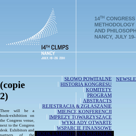
TH
14
CONGRESS 
METHODOLOGY
AND PHILOSOPH
NANCY, JULY 19-
SŁOWO POWITALNE
NEWSLE
(copie
HISTORIA KONGRESU
KOMITETY
2)
PROGRAM
ABSTRACTS
REJESTRACJA & ZGŁASZANIE
There will be a
MIEJSCE KONFERENCJI
book-exhibition on
IMPREZY TOWARZYSZĄCE
the Congress venue,
WYKŁADY OTWARTE
next to the Congress
WSPARCIE FINANSOWE
desk. Exhibitors and
BOOK EXHIBITION & PARTNERS
partners of the