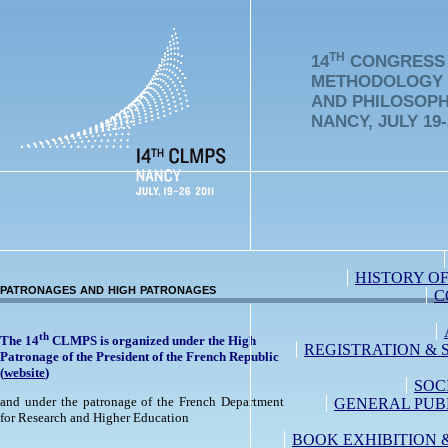
TH
14
CONGRESS 
METHODOLOGY
AND PHILOSOPH
NANCY, JULY 19-
HISTORY O
patronages and high patronages
C
th
The 14
CLMPS is organized under the High
REGISTRATION & 
Patronage of the President of the French Republic
(
website
)
SOC
and under the patronage of the French Department
GENERAL PUB
for Research and Higher Education
BOOK EXHIBITION 