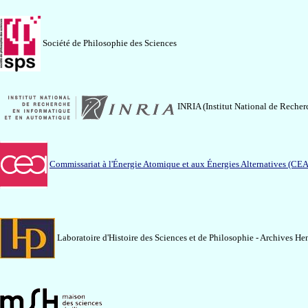
Société de Philosophie des Sciences
INRIA (Institut National de Recher
Commissariat à l'Énergie Atomique et aux Énergies Alternatives (CEA
Laboratoire d'Histoire des Sciences et de Philosophie - Archives 